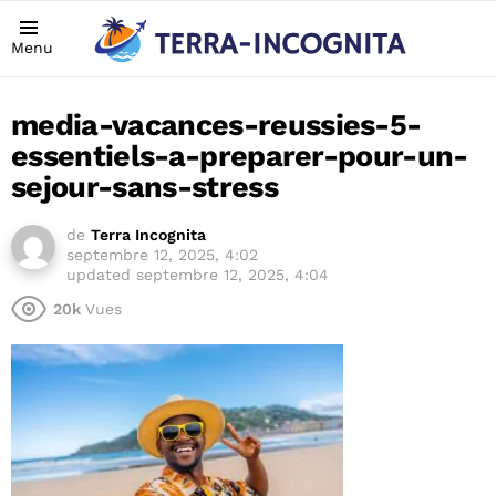
Menu
media-vacances-reussies-5-
essentiels-a-preparer-pour-un-
sejour-sans-stress
de
Terra Incognita
septembre 12, 2025, 4:02
updated
septembre 12, 2025, 4:04
20k
Vues