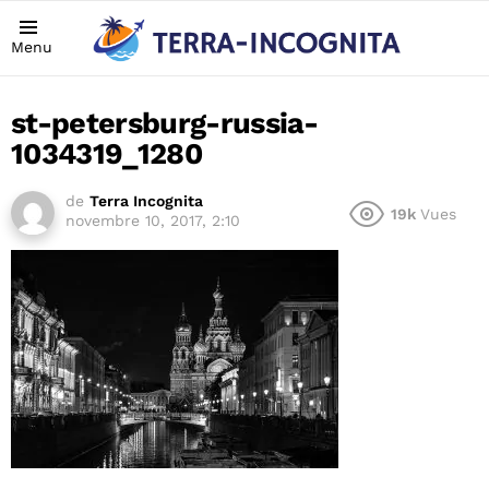
Menu
st-petersburg-russia-
1034319_1280
de
Terra Incognita
19k
Vues
novembre 10, 2017, 2:10