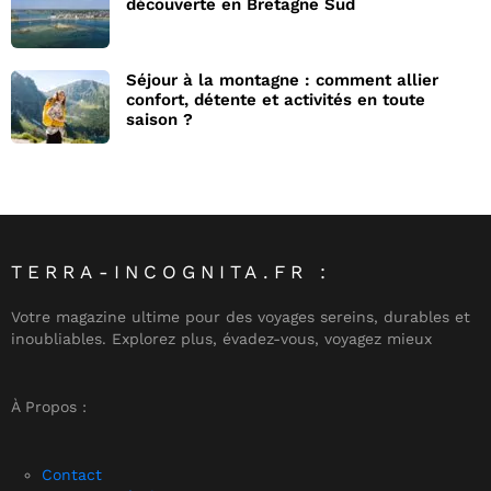
découverte en Bretagne Sud
Séjour à la montagne : comment allier
confort, détente et activités en toute
saison ?
TERRA-INCOGNITA.FR :
Votre magazine ultime pour des voyages sereins, durables et
inoubliables. Explorez plus, évadez-vous, voyagez mieux
À Propos :
Contact