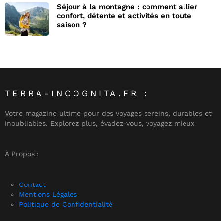
Séjour à la montagne : comment allier
confort, détente et activités en toute
saison ?
TERRA-INCOGNITA.FR :
Votre magazine ultime pour des voyages sereins, durables et
inoubliables. Explorez plus, évadez-vous, voyagez mieux
À Propos :
Contact
Mentions Légales
Politique de Confidentialité