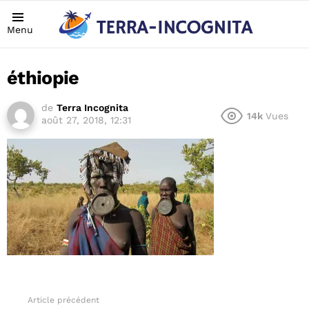
Menu
éthiopie
de
Terra Incognita
14k
Vues
août 27, 2018, 12:31
Article précédent
See