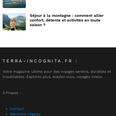
Séjour à la montagne : comment allier
confort, détente et activités en toute
saison ?
TERRA-INCOGNITA.FR :
Votre magazine ultime pour des voyages sereins, durables et
inoubliables. Explorez plus, évadez-vous, voyagez mieux
À Propos :
Contact
Mentions Légales