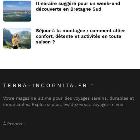
Itinéraire suggéré pour un week-end
découverte en Bretagne Sud
Séjour à la montagne : comment allier
confort, détente et activités en toute
saison ?
TERRA-INCOGNITA.FR :
Votre magazine ultime pour des voyages sereins, durables et
inoubliables. Explorez plus, évadez-vous, voyagez mieux
À Propos :