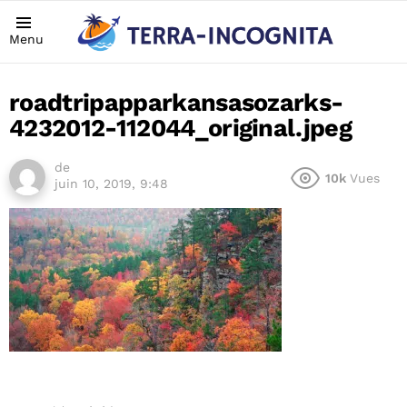
Menu
roadtripapparkansasozarks-
4232012-112044_original.jpeg
de
10k
Vues
juin 10, 2019, 9:48