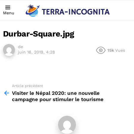
Menu
Durbar-Square.jpg
de
15k
Vues
juin 16, 2019, 4:28
Article précédent
See
more
Visiter le Népal 2020: une nouvelle
campagne pour stimuler le tourisme