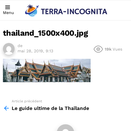
Menu
thailand_1500x400.jpg
de
19k
Vues
mai 28, 2019, 9:13
Article précédent
See
more
Le guide ultime de la Thaïlande