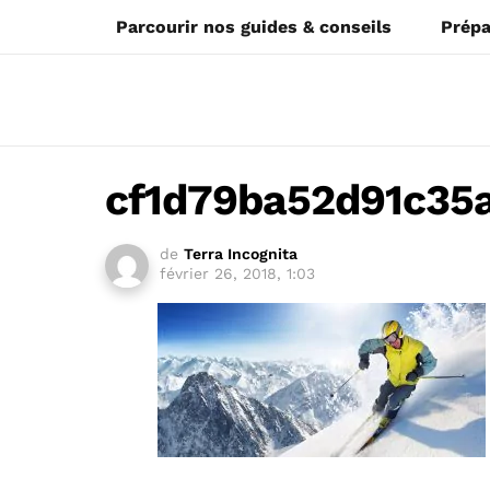
Parcourir nos guides & conseils
Prépa
cf1d79ba52d91c35
de
Terra Incognita
février 26, 2018, 1:03