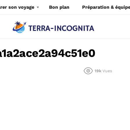
rer son voyage
Bon plan
Préparation & équi
a1a2ace2a94c51e0
19k
Vues